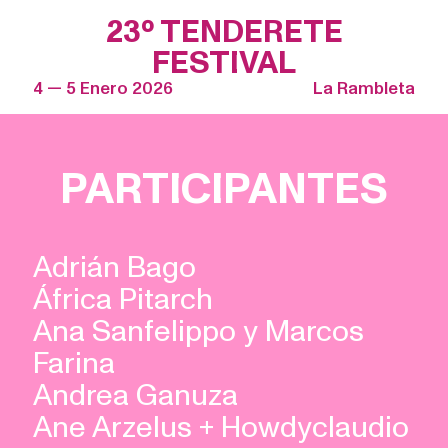
23º TENDERETE
FESTIVAL
4 — 5 Enero 2026
La Rambleta
PARTICIPANTES
Adrián Bago
África Pitarch
Ana Sanfelippo y Marcos
Farina
Andrea Ganuza
Ane Arzelus + Howdyclaudio